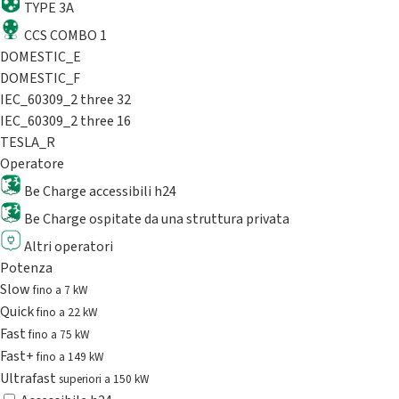
TYPE 3A
CCS COMBO 1
DOMESTIC_E
DOMESTIC_F
IEC_60309_2 three 32
IEC_60309_2 three 16
TESLA_R
Operatore
Be Charge accessibili h24
Be Charge ospitate da una struttura privata
Altri operatori
Potenza
Slow
fino a 7 kW
Quick
fino a 22 kW
Fast
fino a 75 kW
Fast+
fino a 149 kW
Ultrafast
superiori a 150 kW