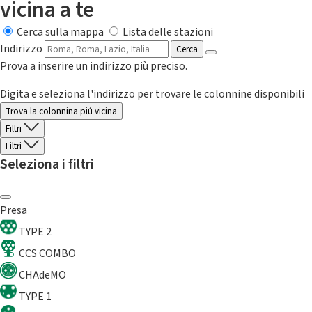
vicina a te
Cerca sulla mappa
Lista delle stazioni
Indirizzo
Cerca
Prova a inserire un indirizzo più preciso.
Digita e seleziona l'indirizzo per trovare le colonnine disponibili
Trova la colonnina piú vicina
Filtri
Filtri
Seleziona i filtri
Presa
TYPE 2
CCS COMBO
CHAdeMO
TYPE 1