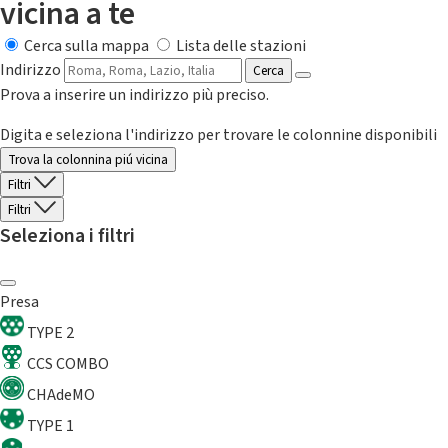
vicina a te
Cerca sulla mappa
Lista delle stazioni
Indirizzo
Cerca
Prova a inserire un indirizzo più preciso.
Digita e seleziona l'indirizzo per trovare le colonnine disponibili
Trova la colonnina piú vicina
Filtri
Filtri
Seleziona i filtri
Presa
TYPE 2
CCS COMBO
CHAdeMO
TYPE 1