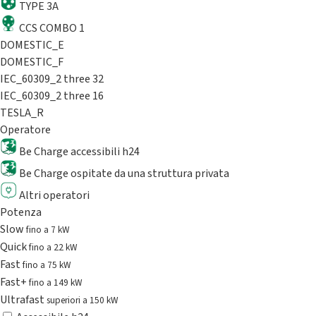
TYPE 3A
CCS COMBO 1
DOMESTIC_E
DOMESTIC_F
IEC_60309_2 three 32
IEC_60309_2 three 16
TESLA_R
Operatore
Be Charge accessibili h24
Be Charge ospitate da una struttura privata
Altri operatori
Potenza
Slow
fino a 7 kW
Quick
fino a 22 kW
Fast
fino a 75 kW
Fast+
fino a 149 kW
Ultrafast
superiori a 150 kW