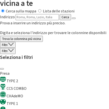
vicina a te
Cerca sulla mappa
Lista delle stazioni
Indirizzo
Cerca
Prova a inserire un indirizzo più preciso.
Digita e seleziona l'indirizzo per trovare le colonnine disponibili
Trova la colonnina piú vicina
Filtri
Filtri
Seleziona i filtri
Presa
TYPE 2
CCS COMBO
CHAdeMO
TYPE 1