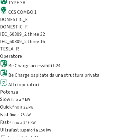
TYPE 3A
CCS COMBO 1
DOMESTIC_E
DOMESTIC_F
IEC_60309_2 three 32
IEC_60309_2 three 16
TESLA_R
Operatore
Be Charge accessibili h24
Be Charge ospitate da una struttura privata
Altri operatori
Potenza
Slow
fino a 7 kW
Quick
fino a 22 kW
Fast
fino a 75 kW
Fast+
fino a 149 kW
Ultrafast
superiori a 150 kW