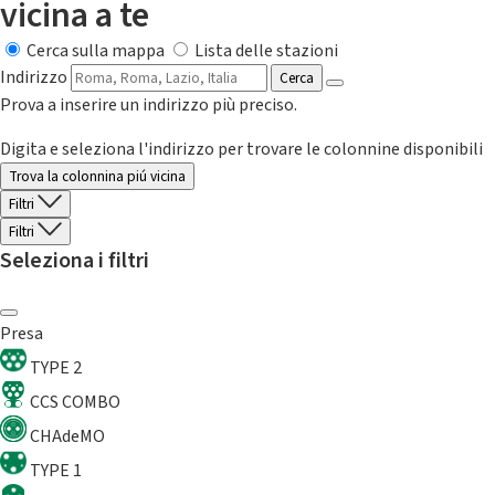
vicina a te
Cerca sulla mappa
Lista delle stazioni
Indirizzo
Cerca
Prova a inserire un indirizzo più preciso.
Digita e seleziona l'indirizzo per trovare le colonnine disponibili
Trova la colonnina piú vicina
Filtri
Filtri
Seleziona i filtri
Presa
TYPE 2
CCS COMBO
CHAdeMO
TYPE 1