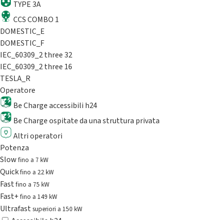
TYPE 3A
CCS COMBO 1
DOMESTIC_E
DOMESTIC_F
IEC_60309_2 three 32
IEC_60309_2 three 16
TESLA_R
Operatore
Be Charge accessibili h24
Be Charge ospitate da una struttura privata
Altri operatori
Potenza
Slow
fino a 7 kW
Quick
fino a 22 kW
Fast
fino a 75 kW
Fast+
fino a 149 kW
Ultrafast
superiori a 150 kW