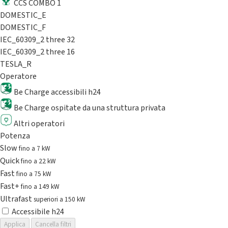
CCS COMBO 1
DOMESTIC_E
DOMESTIC_F
IEC_60309_2 three 32
IEC_60309_2 three 16
TESLA_R
Operatore
Be Charge accessibili h24
Be Charge ospitate da una struttura privata
Altri operatori
Potenza
Slow
fino a 7 kW
Quick
fino a 22 kW
Fast
fino a 75 kW
Fast+
fino a 149 kW
Ultrafast
superiori a 150 kW
Accessibile h24
Applica
Cancella filtri