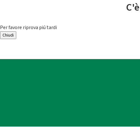
C'è
Per favore riprova piú tardi
Chiudi