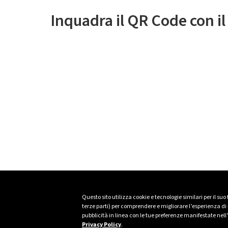
Inquadra il QR Code con i
Questo sito utilizza cookie e tecnologie similari per il suo
terze parti) per comprendere e migliorare l’esperienza di n
pubblicità in linea con le tue preferenze manifestate nell
Privacy Policy
.