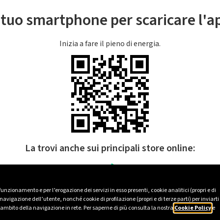
l tuo smartphone per scaricare l'
Inizia a fare il pieno di energia.
La trovi anche sui principali store online:
 funzionamento e per l’erogazione dei servizi in esso presenti, cookie analitici (propri e di
avigazione dell’utente, nonché cookie di profilazione (propri e di terze parti) per inviarti
’ambito della navigazione in rete. Per saperne di più consulta la nostra
Cookie Policy
e