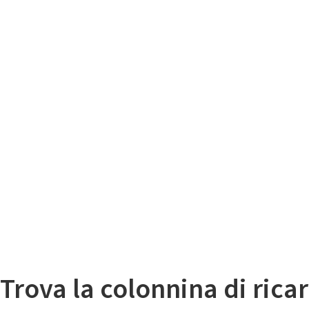
Il
Mappa colonnine di ricarica auto elettriche
Trova la colonnina di ricar