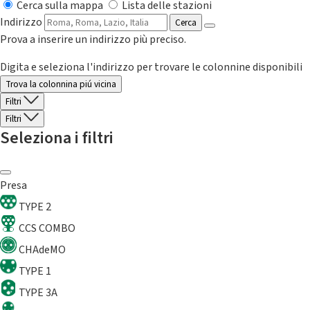
Cerca sulla mappa
Lista delle stazioni
Indirizzo
Cerca
Prova a inserire un indirizzo più preciso.
Digita e seleziona l'indirizzo per trovare le colonnine disponibili
Trova la colonnina piú vicina
Filtri
Filtri
Seleziona i filtri
Presa
TYPE 2
CCS COMBO
CHAdeMO
TYPE 1
TYPE 3A