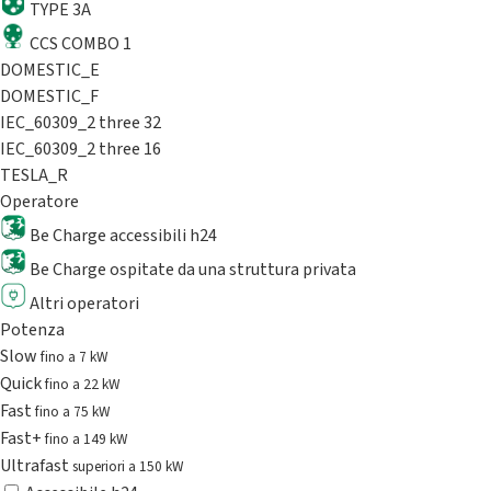
TYPE 3A
CCS COMBO 1
DOMESTIC_E
DOMESTIC_F
IEC_60309_2 three 32
IEC_60309_2 three 16
TESLA_R
Operatore
Be Charge accessibili h24
Be Charge ospitate da una struttura privata
Altri operatori
Potenza
Slow
fino a 7 kW
Quick
fino a 22 kW
Fast
fino a 75 kW
Fast+
fino a 149 kW
Ultrafast
superiori a 150 kW