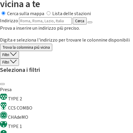
vicina a te
Cerca sulla mappa
Lista delle stazioni
Indirizzo
Cerca
Prova a inserire un indirizzo più preciso.
Digita e seleziona l'indirizzo per trovare le colonnine disponibili
Trova la colonnina piú vicina
Filtri
Filtri
Seleziona i filtri
Presa
TYPE 2
CCS COMBO
CHAdeMO
TYPE 1