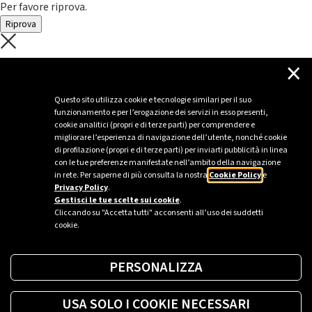
Per favore riprova.
Riprova
C'è un problema con il recupero dei
×
dati.
Questo sito utilizza cookie e tecnologie similari per il suo
funzionamento e per l’erogazione dei servizi in esso presenti,
Per favore riprova piú tardi
cookie analitici (propri e di terze parti) per comprendere e
migliorare l’esperienza di navigazione dell’utente, nonché cookie
Chiudi
di profilazione (propri e di terze parti) per inviarti pubblicità in linea
con le tue preferenze manifestate nell’ambito della navigazione
in rete. Per saperne di più consulta la nostra
Cookie Policy
e
Privacy Policy
.
Sei un’azienda o una PA?
Gestisci le tue scelte sui cookie
.
Cliccando su "Accetta tutti" acconsenti all’uso dei suddetti
cookie.
Trova la soluzione più giusta per te.
PERSONALIZZA
Richiedi una colonnina
USA SOLO I COOKIE NECESSARI