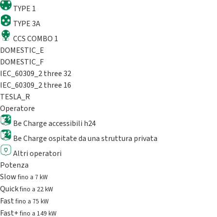
TYPE 1
TYPE 3A
CCS COMBO 1
DOMESTIC_E
DOMESTIC_F
IEC_60309_2 three 32
IEC_60309_2 three 16
TESLA_R
Operatore
Be Charge accessibili h24
Be Charge ospitate da una struttura privata
Altri operatori
Potenza
Slow
fino a 7 kW
Quick
fino a 22 kW
Fast
fino a 75 kW
Fast+
fino a 149 kW