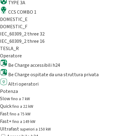
TYPE 3A
CCS COMBO 1
DOMESTIC_E
DOMESTIC_F
IEC_60309_2 three 32
IEC_60309_2 three 16
TESLA_R
Operatore
Be Charge accessibili h24
Be Charge ospitate da una struttura privata
Altri operatori
Potenza
Slow
fino a 7 kW
Quick
fino a 22 kW
Fast
fino a 75 kW
Fast+
fino a 149 kW
Ultrafast
superiori a 150 kW