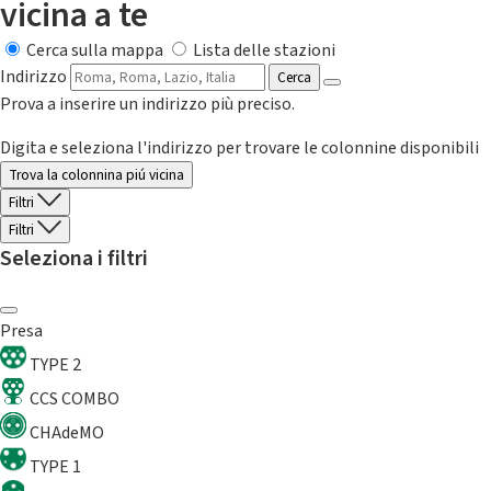
vicina a te
Cerca sulla mappa
Lista delle stazioni
Indirizzo
Cerca
Prova a inserire un indirizzo più preciso.
Digita e seleziona l'indirizzo per trovare le colonnine disponibili
Trova la colonnina piú vicina
Filtri
Filtri
Seleziona i filtri
Presa
TYPE 2
CCS COMBO
CHAdeMO
TYPE 1