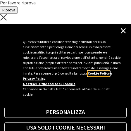
Per favore riprova.
Riprova
C'è un problema con il recupero dei
×
dati.
Questo sito utilizza cookie e tecnologie similari per il suo
funzionamento e per l’erogazione dei servizi in esso presenti,
Per favore riprova piú tardi
cookie analitici (propri e di terze parti) per comprendere e
migliorare l’esperienza di navigazione dell’utente, nonché cookie
Chiudi
di profilazione (propri e di terze parti) per inviarti pubblicità in linea
con le tue preferenze manifestate nell’ambito della navigazione
in rete. Per saperne di più consulta la nostra
Cookie Policy
e
Privacy Policy
.
Sei un’azienda o una PA?
Gestisci le tue scelte sui cookie
.
Cliccando su "Accetta tutti" acconsenti all’uso dei suddetti
cookie.
Trova la soluzione più giusta per te.
PERSONALIZZA
Richiedi una colonnina
USA SOLO I COOKIE NECESSARI