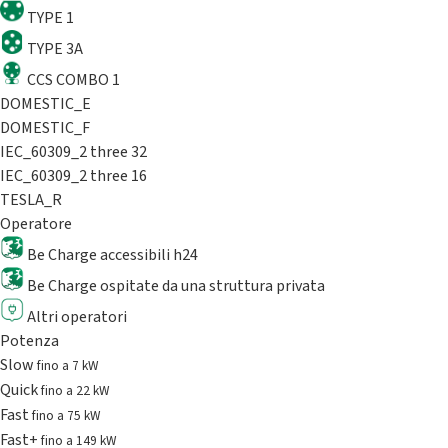
TYPE 1
TYPE 3A
CCS COMBO 1
DOMESTIC_E
DOMESTIC_F
IEC_60309_2 three 32
IEC_60309_2 three 16
TESLA_R
Operatore
Be Charge accessibili h24
Be Charge ospitate da una struttura privata
Altri operatori
Potenza
Slow
fino a 7 kW
Quick
fino a 22 kW
Fast
fino a 75 kW
Fast+
fino a 149 kW