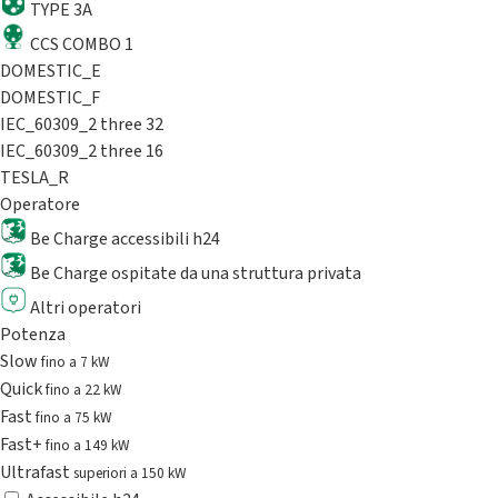
TYPE 3A
CCS COMBO 1
DOMESTIC_E
DOMESTIC_F
IEC_60309_2 three 32
IEC_60309_2 three 16
TESLA_R
Operatore
Be Charge accessibili h24
Be Charge ospitate da una struttura privata
Altri operatori
Potenza
Slow
fino a 7 kW
Quick
fino a 22 kW
Fast
fino a 75 kW
Fast+
fino a 149 kW
Ultrafast
superiori a 150 kW