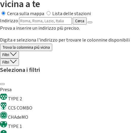
vicina a te
Cerca sulla mappa
Lista delle stazioni
Indirizzo
Cerca
Prova a inserire un indirizzo più preciso.
Digita e seleziona l'indirizzo per trovare le colonnine disponibili
Trova la colonnina piú vicina
Filtri
Filtri
Seleziona i filtri
Presa
TYPE 2
CCS COMBO
CHAdeMO
TYPE 1