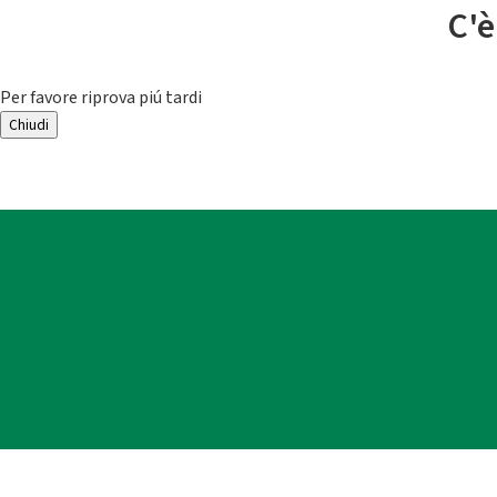
C'è
Per favore riprova piú tardi
Chiudi