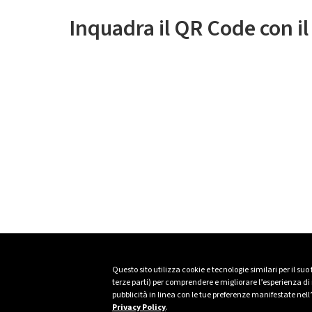
Inquadra il QR Code con i
Questo sito utilizza cookie e tecnologie similari per il suo
terze parti) per comprendere e migliorare l’esperienza di n
pubblicità in linea con le tue preferenze manifestate nell
Privacy Policy
.