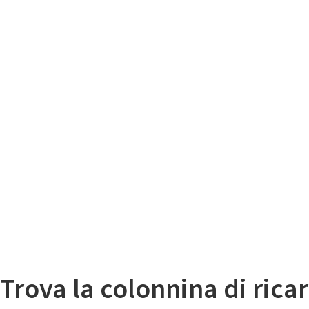
Il
Mappa colonnine di ricarica auto elettriche
Trova la colonnina di ricar