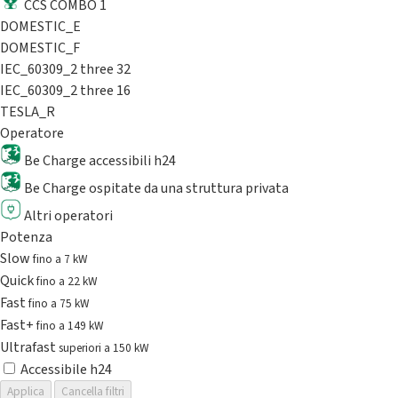
CCS COMBO 1
DOMESTIC_E
DOMESTIC_F
IEC_60309_2 three 32
IEC_60309_2 three 16
TESLA_R
Operatore
Be Charge accessibili h24
Be Charge ospitate da una struttura privata
Altri operatori
Potenza
Slow
fino a 7 kW
Quick
fino a 22 kW
Fast
fino a 75 kW
Fast+
fino a 149 kW
Ultrafast
superiori a 150 kW
Accessibile h24
Applica
Cancella filtri