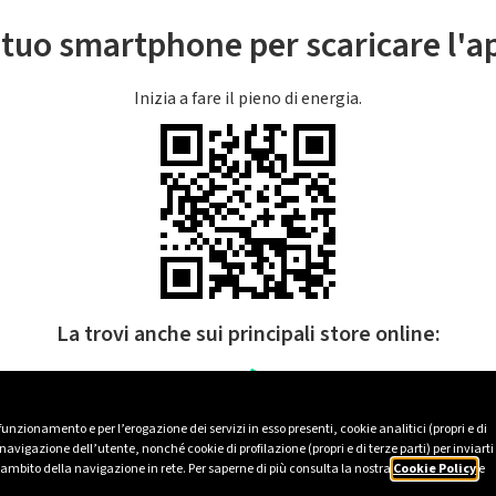
l tuo smartphone per scaricare l'
Inizia a fare il pieno di energia.
La trovi anche sui principali store online:
 funzionamento e per l’erogazione dei servizi in esso presenti, cookie analitici (propri e di
avigazione dell’utente, nonché cookie di profilazione (propri e di terze parti) per inviarti
’ambito della navigazione in rete. Per saperne di più consulta la nostra
Cookie Policy
e