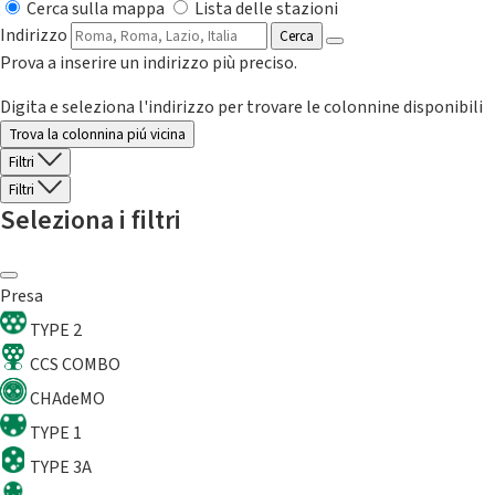
Cerca sulla mappa
Lista delle stazioni
Indirizzo
Cerca
Prova a inserire un indirizzo più preciso.
Digita e seleziona l'indirizzo per trovare le colonnine disponibili
Trova la colonnina piú vicina
Filtri
Filtri
Seleziona i filtri
Presa
TYPE 2
CCS COMBO
CHAdeMO
TYPE 1
TYPE 3A