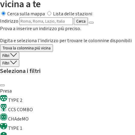
vicina a te
Cerca sulla mappa
Lista delle stazioni
Indirizzo
Cerca
Prova a inserire un indirizzo più preciso.
Digita e seleziona l'indirizzo per trovare le colonnine disponibili
Trova la colonnina piú vicina
Filtri
Filtri
Seleziona i filtri
Presa
TYPE 2
CCS COMBO
CHAdeMO
TYPE 1