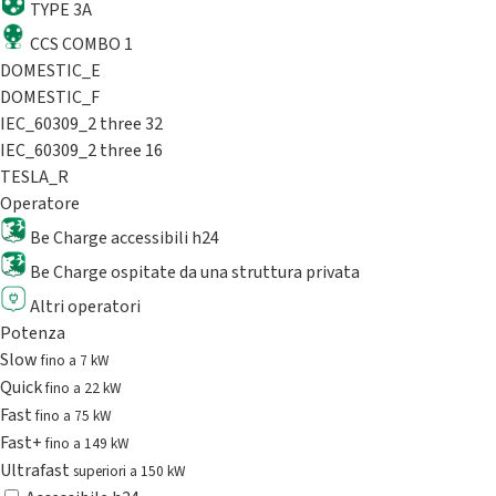
TYPE 3A
CCS COMBO 1
DOMESTIC_E
DOMESTIC_F
IEC_60309_2 three 32
IEC_60309_2 three 16
TESLA_R
Operatore
Be Charge accessibili h24
Be Charge ospitate da una struttura privata
Altri operatori
Potenza
Slow
fino a 7 kW
Quick
fino a 22 kW
Fast
fino a 75 kW
Fast+
fino a 149 kW
Ultrafast
superiori a 150 kW