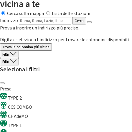
vicina a te
Cerca sulla mappa
Lista delle stazioni
Indirizzo
Cerca
Prova a inserire un indirizzo più preciso.
Digita e seleziona l'indirizzo per trovare le colonnine disponibili
Trova la colonnina piú vicina
Filtri
Filtri
Seleziona i filtri
Presa
TYPE 2
CCS COMBO
CHAdeMO
TYPE 1