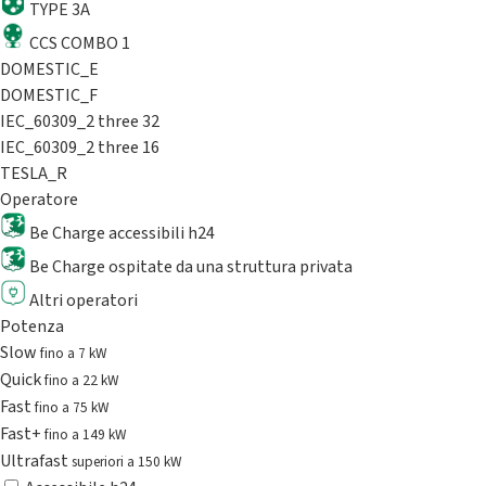
TYPE 3A
CCS COMBO 1
DOMESTIC_E
DOMESTIC_F
IEC_60309_2 three 32
IEC_60309_2 three 16
TESLA_R
Operatore
Be Charge accessibili h24
Be Charge ospitate da una struttura privata
Altri operatori
Potenza
Slow
fino a 7 kW
Quick
fino a 22 kW
Fast
fino a 75 kW
Fast+
fino a 149 kW
Ultrafast
superiori a 150 kW