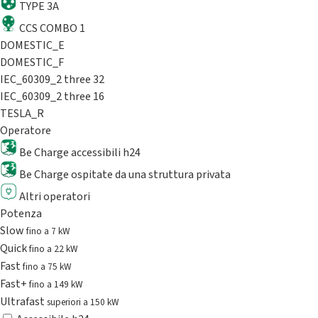
TYPE 3A
CCS COMBO 1
DOMESTIC_E
DOMESTIC_F
IEC_60309_2 three 32
IEC_60309_2 three 16
TESLA_R
Operatore
Be Charge accessibili h24
Be Charge ospitate da una struttura privata
Altri operatori
Potenza
Slow
fino a 7 kW
Quick
fino a 22 kW
Fast
fino a 75 kW
Fast+
fino a 149 kW
Ultrafast
superiori a 150 kW