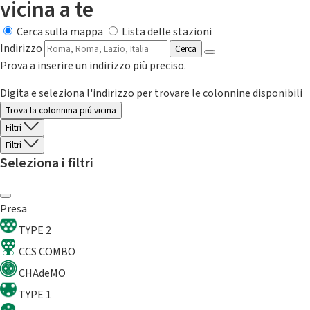
vicina a te
Cerca sulla mappa
Lista delle stazioni
Indirizzo
Cerca
Prova a inserire un indirizzo più preciso.
Digita e seleziona l'indirizzo per trovare le colonnine disponibili
Trova la colonnina piú vicina
Filtri
Filtri
Seleziona i filtri
Presa
TYPE 2
CCS COMBO
CHAdeMO
TYPE 1