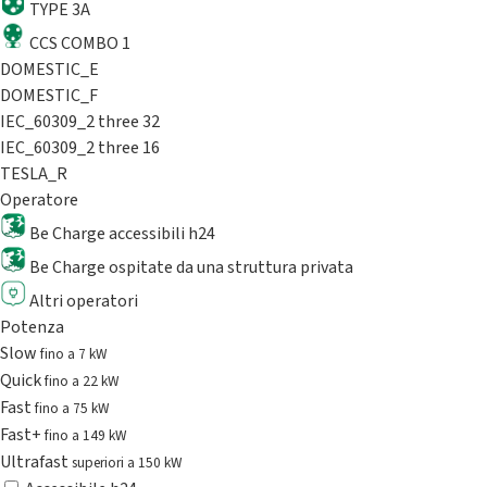
TYPE 3A
CCS COMBO 1
DOMESTIC_E
DOMESTIC_F
IEC_60309_2 three 32
IEC_60309_2 three 16
TESLA_R
Operatore
Be Charge accessibili h24
Be Charge ospitate da una struttura privata
Altri operatori
Potenza
Slow
fino a 7 kW
Quick
fino a 22 kW
Fast
fino a 75 kW
Fast+
fino a 149 kW
Ultrafast
superiori a 150 kW