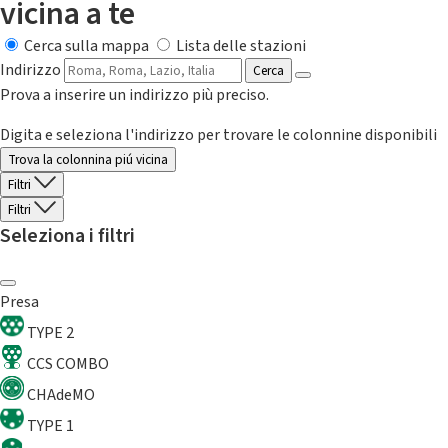
vicina a te
Cerca sulla mappa
Lista delle stazioni
Indirizzo
Cerca
Prova a inserire un indirizzo più preciso.
Digita e seleziona l'indirizzo per trovare le colonnine disponibili
Trova la colonnina piú vicina
Filtri
Filtri
Seleziona i filtri
Presa
TYPE 2
CCS COMBO
CHAdeMO
TYPE 1