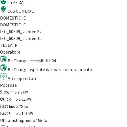
TYPE 3A
CCS COMBO 1
DOMESTIC_E
DOMESTIC_F
IEC_60309_2 three 32
IEC_60309_2 three 16
TESLA_R
Operatore
Be Charge accessibili h24
Be Charge ospitate da una struttura privata
Altri operatori
Potenza
Slow
fino a 7 kW
Quick
fino a 22 kW
Fast
fino a 75 kW
Fast+
fino a 149 kW
Ultrafast
superiori a 150 kW