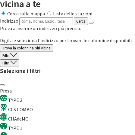
vicina a te
Cerca sulla mappa
Lista delle stazioni
Indirizzo
Cerca
Prova a inserire un indirizzo più preciso.
Digita e seleziona l'indirizzo per trovare le colonnine disponibili
Trova la colonnina piú vicina
Filtri
Filtri
Seleziona i filtri
Presa
TYPE 2
CCS COMBO
CHAdeMO
TYPE 1