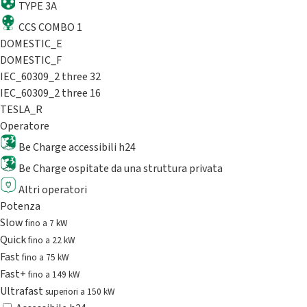
TYPE 3A
CCS COMBO 1
DOMESTIC_E
DOMESTIC_F
IEC_60309_2 three 32
IEC_60309_2 three 16
TESLA_R
Operatore
Be Charge accessibili h24
Be Charge ospitate da una struttura privata
Altri operatori
Potenza
Slow
fino a 7 kW
Quick
fino a 22 kW
Fast
fino a 75 kW
Fast+
fino a 149 kW
Ultrafast
superiori a 150 kW