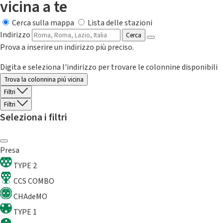
vicina a te
Cerca sulla mappa
Lista delle stazioni
Indirizzo
Cerca
Prova a inserire un indirizzo più preciso.
Digita e seleziona l'indirizzo per trovare le colonnine disponibili
Trova la colonnina piú vicina
Filtri
Filtri
Seleziona i filtri
Presa
TYPE 2
CCS COMBO
CHAdeMO
TYPE 1