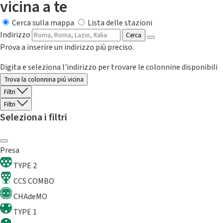
vicina a te
Cerca sulla mappa
Lista delle stazioni
Indirizzo
Cerca
Prova a inserire un indirizzo più preciso.
Digita e seleziona l'indirizzo per trovare le colonnine disponibili
Trova la colonnina piú vicina
Filtri
Filtri
Seleziona i filtri
Presa
TYPE 2
CCS COMBO
CHAdeMO
TYPE 1