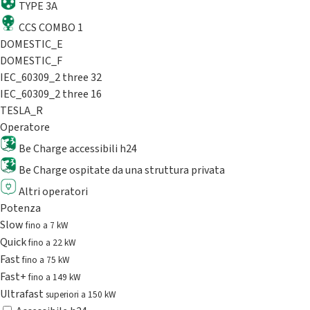
TYPE 3A
CCS COMBO 1
DOMESTIC_E
DOMESTIC_F
IEC_60309_2 three 32
IEC_60309_2 three 16
TESLA_R
Operatore
Be Charge accessibili h24
Be Charge ospitate da una struttura privata
Altri operatori
Potenza
Slow
fino a 7 kW
Quick
fino a 22 kW
Fast
fino a 75 kW
Fast+
fino a 149 kW
Ultrafast
superiori a 150 kW