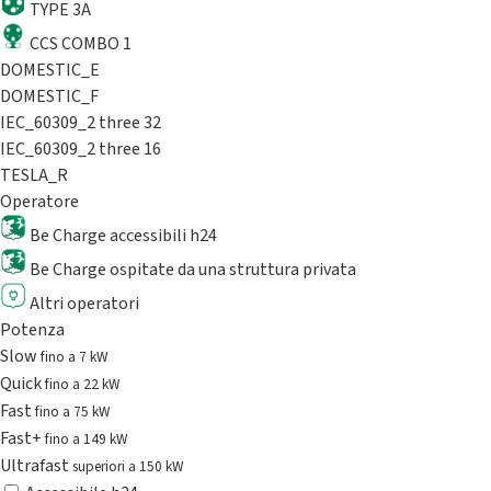
TYPE 3A
CCS COMBO 1
DOMESTIC_E
DOMESTIC_F
IEC_60309_2 three 32
IEC_60309_2 three 16
TESLA_R
Operatore
Be Charge accessibili h24
Be Charge ospitate da una struttura privata
Altri operatori
Potenza
Slow
fino a 7 kW
Quick
fino a 22 kW
Fast
fino a 75 kW
Fast+
fino a 149 kW
Ultrafast
superiori a 150 kW