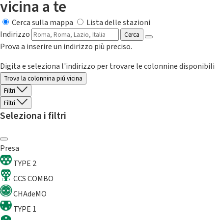
vicina a te
Cerca sulla mappa
Lista delle stazioni
Indirizzo
Cerca
Prova a inserire un indirizzo più preciso.
Digita e seleziona l'indirizzo per trovare le colonnine disponibili
Trova la colonnina piú vicina
Filtri
Filtri
Seleziona i filtri
Presa
TYPE 2
CCS COMBO
CHAdeMO
TYPE 1