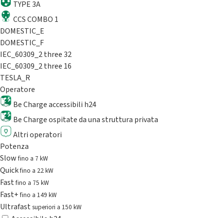
TYPE 3A
CCS COMBO 1
DOMESTIC_E
DOMESTIC_F
IEC_60309_2 three 32
IEC_60309_2 three 16
TESLA_R
Operatore
Be Charge accessibili h24
Be Charge ospitate da una struttura privata
Altri operatori
Potenza
Slow
fino a 7 kW
Quick
fino a 22 kW
Fast
fino a 75 kW
Fast+
fino a 149 kW
Ultrafast
superiori a 150 kW