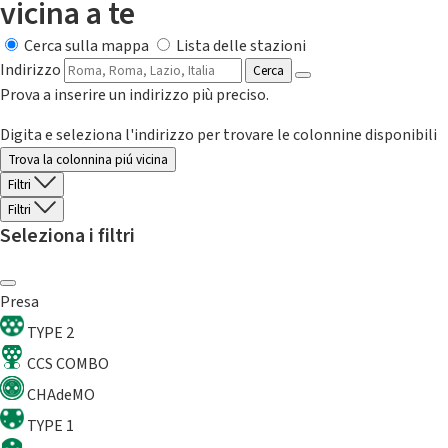
vicina a te
Cerca sulla mappa
Lista delle stazioni
Indirizzo
Cerca
Prova a inserire un indirizzo più preciso.
Digita e seleziona l'indirizzo per trovare le colonnine disponibili
Trova la colonnina piú vicina
Filtri
Filtri
Seleziona i filtri
Presa
TYPE 2
CCS COMBO
CHAdeMO
TYPE 1