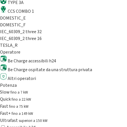
TYPE 3A
CCS COMBO 1
DOMESTIC_E
DOMESTIC_F
IEC_60309_2 three 32
IEC_60309_2 three 16
TESLA_R
Operatore
Be Charge accessibili h24
Be Charge ospitate da una struttura privata
Altri operatori
Potenza
Slow
fino a 7 kW
Quick
fino a 22 kW
Fast
fino a 75 kW
Fast+
fino a 149 kW
Ultrafast
superiori a 150 kW