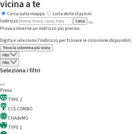
vicina a te
Cerca sulla mappa
Lista delle stazioni
Indirizzo
Cerca
Prova a inserire un indirizzo più preciso.
Digita e seleziona l'indirizzo per trovare le colonnine disponibili
Trova la colonnina piú vicina
Filtri
Filtri
Seleziona i filtri
Presa
TYPE 2
CCS COMBO
CHAdeMO
TYPE 1