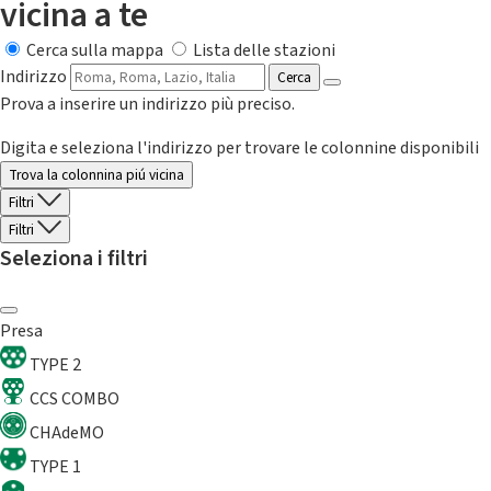
vicina a te
Cerca sulla mappa
Lista delle stazioni
Indirizzo
Cerca
Prova a inserire un indirizzo più preciso.
Digita e seleziona l'indirizzo per trovare le colonnine disponibili
Trova la colonnina piú vicina
Filtri
Filtri
Seleziona i filtri
Presa
TYPE 2
CCS COMBO
CHAdeMO
TYPE 1