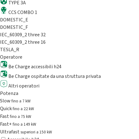
TYPE 3A
CCS COMBO 1
DOMESTIC_E
DOMESTIC_F
IEC_60309_2 three 32
IEC_60309_2 three 16
TESLA_R
Operatore
Be Charge accessibili h24
Be Charge ospitate da una struttura privata
Altri operatori
Potenza
Slow
fino a 7 kW
Quick
fino a 22 kW
Fast
fino a 75 kW
Fast+
fino a 149 kW
Ultrafast
superiori a 150 kW