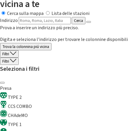
vicina a te
Cerca sulla mappa
Lista delle stazioni
Indirizzo
Cerca
Prova a inserire un indirizzo più preciso.
Digita e seleziona l'indirizzo per trovare le colonnine disponibili
Trova la colonnina piú vicina
Filtri
Filtri
Seleziona i filtri
Presa
TYPE 2
CCS COMBO
CHAdeMO
TYPE 1