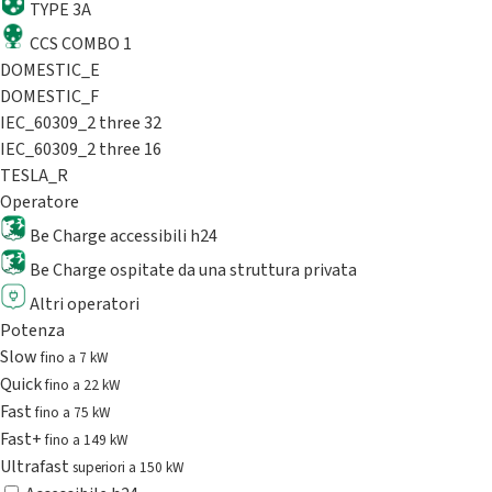
TYPE 3A
CCS COMBO 1
DOMESTIC_E
DOMESTIC_F
IEC_60309_2 three 32
IEC_60309_2 three 16
TESLA_R
Operatore
Be Charge accessibili h24
Be Charge ospitate da una struttura privata
Altri operatori
Potenza
Slow
fino a 7 kW
Quick
fino a 22 kW
Fast
fino a 75 kW
Fast+
fino a 149 kW
Ultrafast
superiori a 150 kW