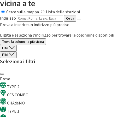
vicina a te
Cerca sulla mappa
Lista delle stazioni
Indirizzo
Cerca
Prova a inserire un indirizzo più preciso.
Digita e seleziona l'indirizzo per trovare le colonnine disponibili
Trova la colonnina piú vicina
Filtri
Filtri
Seleziona i filtri
Presa
TYPE 2
CCS COMBO
CHAdeMO
TYPE 1