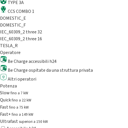
TYPE 3A
CCS COMBO 1
DOMESTIC_E
DOMESTIC_F
IEC_60309_2 three 32
IEC_60309_2 three 16
TESLA_R
Operatore
Be Charge accessibili h24
Be Charge ospitate da una struttura privata
Altri operatori
Potenza
Slow
fino a 7 kW
Quick
fino a 22 kW
Fast
fino a 75 kW
Fast+
fino a 149 kW
Ultrafast
superiori a 150 kW