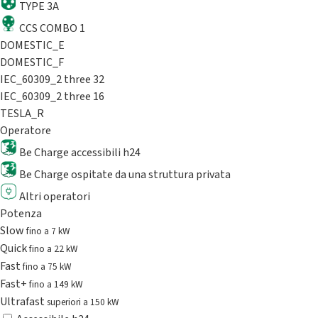
TYPE 3A
CCS COMBO 1
DOMESTIC_E
DOMESTIC_F
IEC_60309_2 three 32
IEC_60309_2 three 16
TESLA_R
Operatore
Be Charge accessibili h24
Be Charge ospitate da una struttura privata
Altri operatori
Potenza
Slow
fino a 7 kW
Quick
fino a 22 kW
Fast
fino a 75 kW
Fast+
fino a 149 kW
Ultrafast
superiori a 150 kW