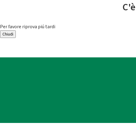
C'è
Per favore riprova piú tardi
Chiudi