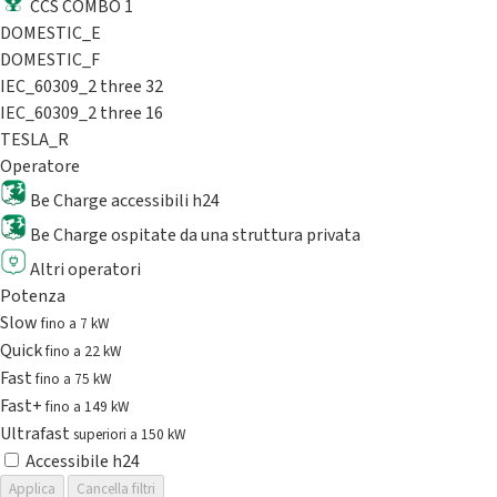
CCS COMBO 1
DOMESTIC_E
DOMESTIC_F
IEC_60309_2 three 32
IEC_60309_2 three 16
TESLA_R
Operatore
Be Charge accessibili h24
Be Charge ospitate da una struttura privata
Altri operatori
Potenza
Slow
fino a 7 kW
Quick
fino a 22 kW
Fast
fino a 75 kW
Fast+
fino a 149 kW
Ultrafast
superiori a 150 kW
Accessibile h24
Applica
Cancella filtri