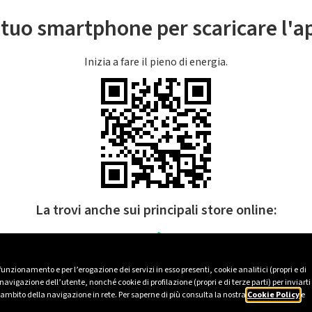
l tuo smartphone per scaricare l'
Inizia a fare il pieno di energia.
La trovi anche sui principali store online:
 funzionamento e per l’erogazione dei servizi in esso presenti, cookie analitici (propri e di
avigazione dell’utente, nonché cookie di profilazione (propri e di terze parti) per inviarti
’ambito della navigazione in rete. Per saperne di più consulta la nostra
Cookie Policy
e