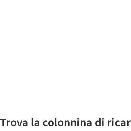
Il
Mappa colonnine di ricarica auto elettriche
Trova la colonnina di ricar