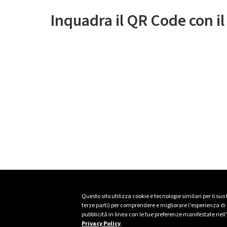
Inquadra il QR Code con i
Questo sito utilizza cookie e tecnologie similari per il suo
terze parti) per comprendere e migliorare l’esperienza di n
pubblicità in linea con le tue preferenze manifestate nell
Privacy Policy
.