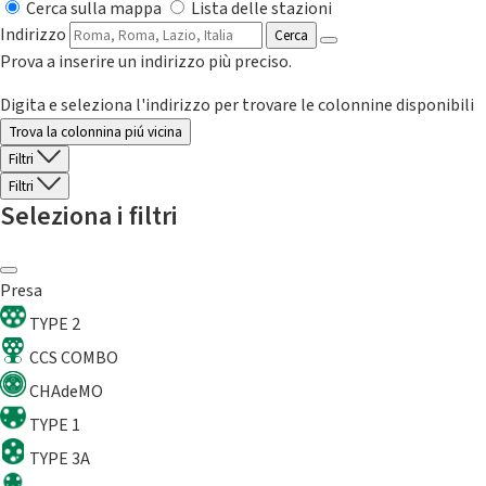
Cerca sulla mappa
Lista delle stazioni
Indirizzo
Cerca
Prova a inserire un indirizzo più preciso.
Digita e seleziona l'indirizzo per trovare le colonnine disponibili
Trova la colonnina piú vicina
Filtri
Filtri
Seleziona i filtri
Presa
TYPE 2
CCS COMBO
CHAdeMO
TYPE 1
TYPE 3A