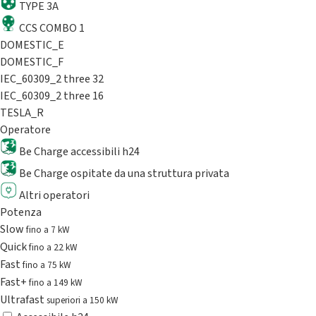
TYPE 3A
CCS COMBO 1
DOMESTIC_E
DOMESTIC_F
IEC_60309_2 three 32
IEC_60309_2 three 16
TESLA_R
Operatore
Be Charge accessibili h24
Be Charge ospitate da una struttura privata
Altri operatori
Potenza
Slow
fino a 7 kW
Quick
fino a 22 kW
Fast
fino a 75 kW
Fast+
fino a 149 kW
Ultrafast
superiori a 150 kW