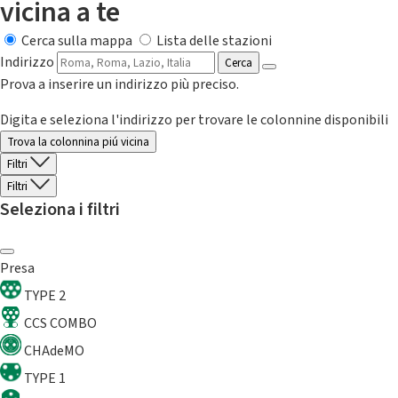
vicina a te
Cerca sulla mappa
Lista delle stazioni
Indirizzo
Cerca
Prova a inserire un indirizzo più preciso.
Digita e seleziona l'indirizzo per trovare le colonnine disponibili
Trova la colonnina piú vicina
Filtri
Filtri
Seleziona i filtri
Presa
TYPE 2
CCS COMBO
CHAdeMO
TYPE 1