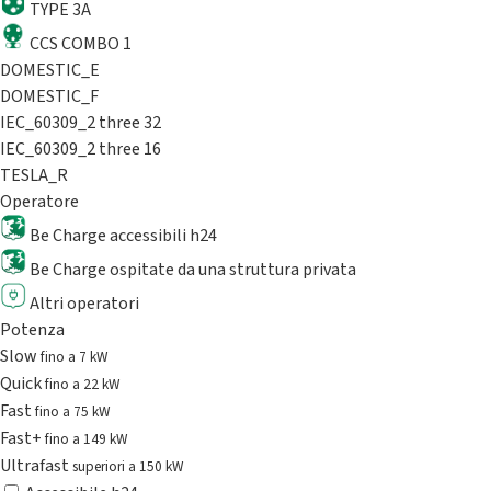
TYPE 3A
CCS COMBO 1
DOMESTIC_E
DOMESTIC_F
IEC_60309_2 three 32
IEC_60309_2 three 16
TESLA_R
Operatore
Be Charge accessibili h24
Be Charge ospitate da una struttura privata
Altri operatori
Potenza
Slow
fino a 7 kW
Quick
fino a 22 kW
Fast
fino a 75 kW
Fast+
fino a 149 kW
Ultrafast
superiori a 150 kW