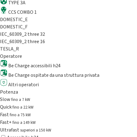
TYPE 3A
CCS COMBO 1
DOMESTIC_E
DOMESTIC_F
IEC_60309_2 three 32
IEC_60309_2 three 16
TESLA_R
Operatore
Be Charge accessibili h24
Be Charge ospitate da una struttura privata
Altri operatori
Potenza
Slow
fino a 7 kW
Quick
fino a 22 kW
Fast
fino a 75 kW
Fast+
fino a 149 kW
Ultrafast
superiori a 150 kW