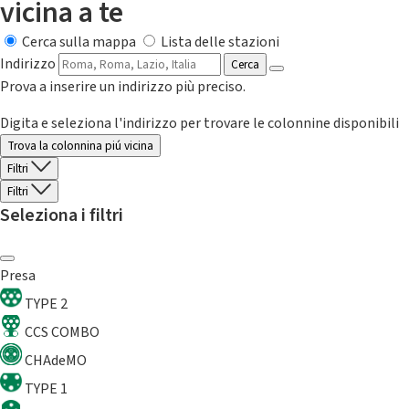
vicina a te
Cerca sulla mappa
Lista delle stazioni
Indirizzo
Cerca
Prova a inserire un indirizzo più preciso.
Digita e seleziona l'indirizzo per trovare le colonnine disponibili
Trova la colonnina piú vicina
Filtri
Filtri
Seleziona i filtri
Presa
TYPE 2
CCS COMBO
CHAdeMO
TYPE 1