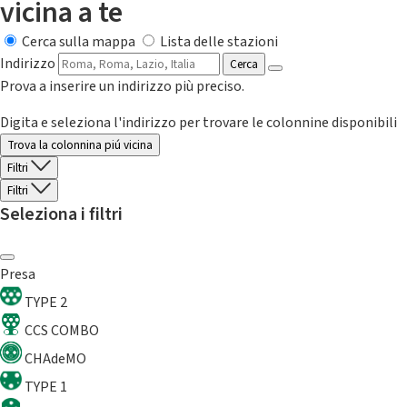
vicina a te
Cerca sulla mappa
Lista delle stazioni
Indirizzo
Cerca
Prova a inserire un indirizzo più preciso.
Digita e seleziona l'indirizzo per trovare le colonnine disponibili
Trova la colonnina piú vicina
Filtri
Filtri
Seleziona i filtri
Presa
TYPE 2
CCS COMBO
CHAdeMO
TYPE 1