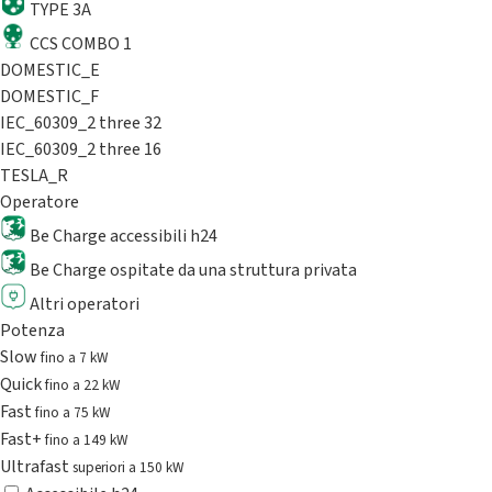
TYPE 3A
CCS COMBO 1
DOMESTIC_E
DOMESTIC_F
IEC_60309_2 three 32
IEC_60309_2 three 16
TESLA_R
Operatore
Be Charge accessibili h24
Be Charge ospitate da una struttura privata
Altri operatori
Potenza
Slow
fino a 7 kW
Quick
fino a 22 kW
Fast
fino a 75 kW
Fast+
fino a 149 kW
Ultrafast
superiori a 150 kW