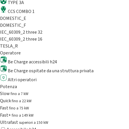
TYPE 3A
CCS COMBO 1
DOMESTIC_E
DOMESTIC_F
IEC_60309_2 three 32
IEC_60309_2 three 16
TESLA_R
Operatore
Be Charge accessibili h24
Be Charge ospitate da una struttura privata
Altri operatori
Potenza
Slow
fino a 7 kW
Quick
fino a 22 kW
Fast
fino a 75 kW
Fast+
fino a 149 kW
Ultrafast
superiori a 150 kW