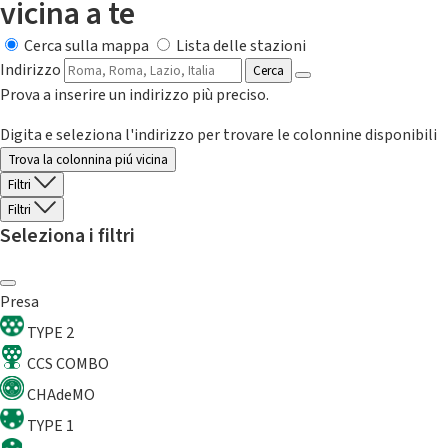
vicina a te
Cerca sulla mappa
Lista delle stazioni
Indirizzo
Cerca
Prova a inserire un indirizzo più preciso.
Digita e seleziona l'indirizzo per trovare le colonnine disponibili
Trova la colonnina piú vicina
Filtri
Filtri
Seleziona i filtri
Presa
TYPE 2
CCS COMBO
CHAdeMO
TYPE 1