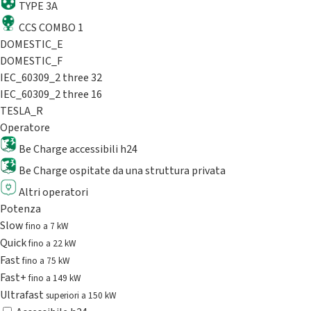
TYPE 3A
CCS COMBO 1
DOMESTIC_E
DOMESTIC_F
IEC_60309_2 three 32
IEC_60309_2 three 16
TESLA_R
Operatore
Be Charge accessibili h24
Be Charge ospitate da una struttura privata
Altri operatori
Potenza
Slow
fino a 7 kW
Quick
fino a 22 kW
Fast
fino a 75 kW
Fast+
fino a 149 kW
Ultrafast
superiori a 150 kW