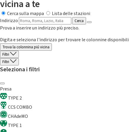
vicina a te
Cerca sulla mappa
Lista delle stazioni
Indirizzo
Cerca
Prova a inserire un indirizzo più preciso.
Digita e seleziona l'indirizzo per trovare le colonnine disponibili
Trova la colonnina piú vicina
Filtri
Filtri
Seleziona i filtri
Presa
TYPE 2
CCS COMBO
CHAdeMO
TYPE 1