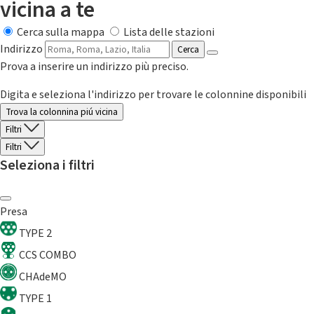
vicina a te
Cerca sulla mappa
Lista delle stazioni
Indirizzo
Cerca
Prova a inserire un indirizzo più preciso.
Digita e seleziona l'indirizzo per trovare le colonnine disponibili
Trova la colonnina piú vicina
Filtri
Filtri
Seleziona i filtri
Presa
TYPE 2
CCS COMBO
CHAdeMO
TYPE 1