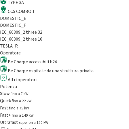
TYPE 3A
CCS COMBO 1
DOMESTIC_E
DOMESTIC_F
IEC_60309_2 three 32
IEC_60309_2 three 16
TESLA_R
Operatore
Be Charge accessibili h24
Be Charge ospitate da una struttura privata
Altri operatori
Potenza
Slow
fino a 7 kW
Quick
fino a 22 kW
Fast
fino a 75 kW
Fast+
fino a 149 kW
Ultrafast
superiori a 150 kW