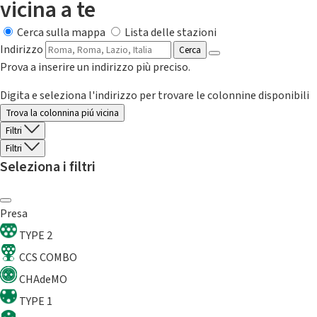
vicina a te
Cerca sulla mappa
Lista delle stazioni
Indirizzo
Cerca
Prova a inserire un indirizzo più preciso.
Digita e seleziona l'indirizzo per trovare le colonnine disponibili
Trova la colonnina piú vicina
Filtri
Filtri
Seleziona i filtri
Presa
TYPE 2
CCS COMBO
CHAdeMO
TYPE 1