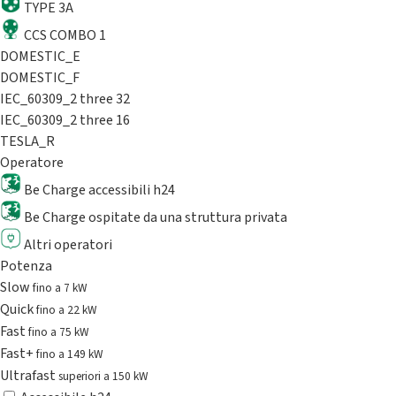
TYPE 3A
CCS COMBO 1
DOMESTIC_E
DOMESTIC_F
IEC_60309_2 three 32
IEC_60309_2 three 16
TESLA_R
Operatore
Be Charge accessibili h24
Be Charge ospitate da una struttura privata
Altri operatori
Potenza
Slow
fino a 7 kW
Quick
fino a 22 kW
Fast
fino a 75 kW
Fast+
fino a 149 kW
Ultrafast
superiori a 150 kW