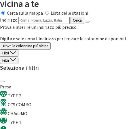
vicina a te
Cerca sulla mappa
Lista delle stazioni
Indirizzo
Cerca
Prova a inserire un indirizzo più preciso.
Digita e seleziona l'indirizzo per trovare le colonnine disponibili
Trova la colonnina piú vicina
Filtri
Filtri
Seleziona i filtri
Presa
TYPE 2
CCS COMBO
CHAdeMO
TYPE 1