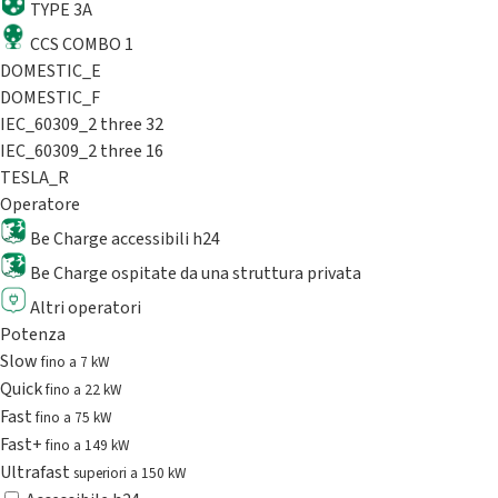
TYPE 3A
CCS COMBO 1
DOMESTIC_E
DOMESTIC_F
IEC_60309_2 three 32
IEC_60309_2 three 16
TESLA_R
Operatore
Be Charge accessibili h24
Be Charge ospitate da una struttura privata
Altri operatori
Potenza
Slow
fino a 7 kW
Quick
fino a 22 kW
Fast
fino a 75 kW
Fast+
fino a 149 kW
Ultrafast
superiori a 150 kW