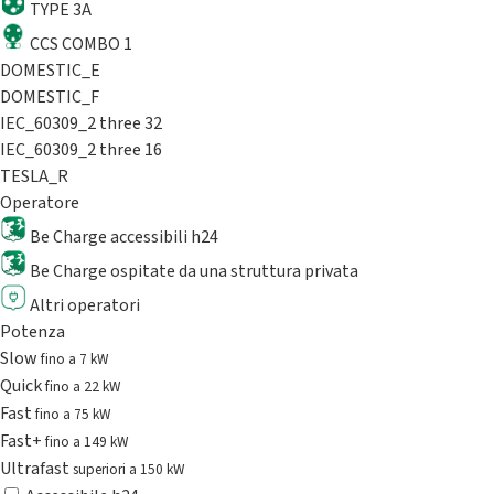
TYPE 3A
CCS COMBO 1
DOMESTIC_E
DOMESTIC_F
IEC_60309_2 three 32
IEC_60309_2 three 16
TESLA_R
Operatore
Be Charge accessibili h24
Be Charge ospitate da una struttura privata
Altri operatori
Potenza
Slow
fino a 7 kW
Quick
fino a 22 kW
Fast
fino a 75 kW
Fast+
fino a 149 kW
Ultrafast
superiori a 150 kW