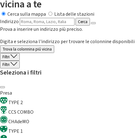
vicina a te
Cerca sulla mappa
Lista delle stazioni
Indirizzo
Cerca
Prova a inserire un indirizzo più preciso.
Digita e seleziona l'indirizzo per trovare le colonnine disponibili
Trova la colonnina piú vicina
Filtri
Filtri
Seleziona i filtri
Presa
TYPE 2
CCS COMBO
CHAdeMO
TYPE 1