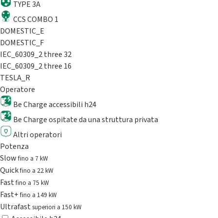
TYPE 3A
CCS COMBO 1
DOMESTIC_E
DOMESTIC_F
IEC_60309_2 three 32
IEC_60309_2 three 16
TESLA_R
Operatore
Be Charge accessibili h24
Be Charge ospitate da una struttura privata
Altri operatori
Potenza
Slow
fino a 7 kW
Quick
fino a 22 kW
Fast
fino a 75 kW
Fast+
fino a 149 kW
Ultrafast
superiori a 150 kW