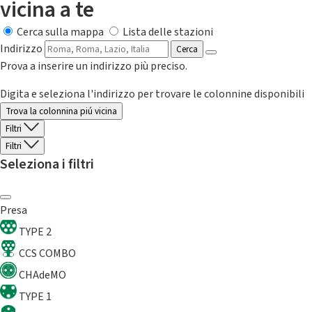
vicina a te
Cerca sulla mappa
Lista delle stazioni
Indirizzo
Cerca
Prova a inserire un indirizzo più preciso.
Digita e seleziona l'indirizzo per trovare le colonnine disponibili
Trova la colonnina piú vicina
Filtri
Filtri
Seleziona i filtri
Presa
TYPE 2
CCS COMBO
CHAdeMO
TYPE 1