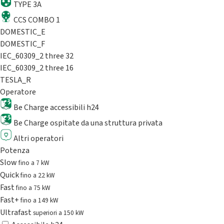
TYPE 3A
CCS COMBO 1
DOMESTIC_E
DOMESTIC_F
IEC_60309_2 three 32
IEC_60309_2 three 16
TESLA_R
Operatore
Be Charge accessibili h24
Be Charge ospitate da una struttura privata
Altri operatori
Potenza
Slow
fino a 7 kW
Quick
fino a 22 kW
Fast
fino a 75 kW
Fast+
fino a 149 kW
Ultrafast
superiori a 150 kW