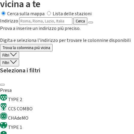
vicina a te
Cerca sulla mappa
Lista delle stazioni
Indirizzo
Cerca
Prova a inserire un indirizzo più preciso.
Digita e seleziona l'indirizzo per trovare le colonnine disponibili
Trova la colonnina piú vicina
Filtri
Filtri
Seleziona i filtri
Presa
TYPE 2
CCS COMBO
CHAdeMO
TYPE 1