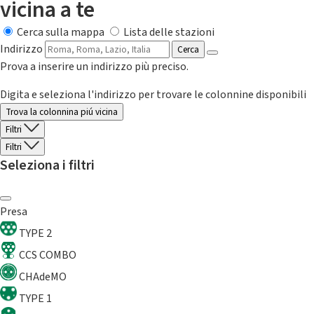
vicina a te
Cerca sulla mappa
Lista delle stazioni
Indirizzo
Cerca
Prova a inserire un indirizzo più preciso.
Digita e seleziona l'indirizzo per trovare le colonnine disponibili
Trova la colonnina piú vicina
Filtri
Filtri
Seleziona i filtri
Presa
TYPE 2
CCS COMBO
CHAdeMO
TYPE 1