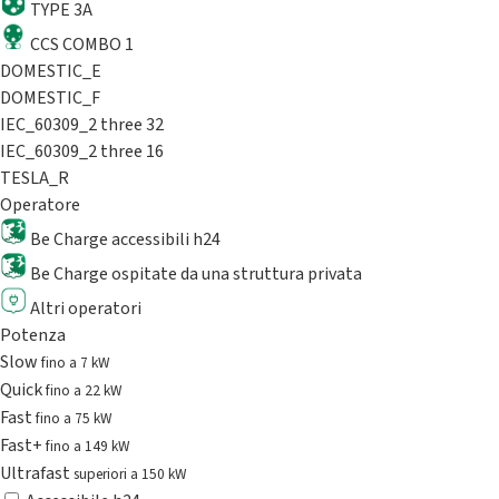
TYPE 3A
CCS COMBO 1
DOMESTIC_E
DOMESTIC_F
IEC_60309_2 three 32
IEC_60309_2 three 16
TESLA_R
Operatore
Be Charge accessibili h24
Be Charge ospitate da una struttura privata
Altri operatori
Potenza
Slow
fino a 7 kW
Quick
fino a 22 kW
Fast
fino a 75 kW
Fast+
fino a 149 kW
Ultrafast
superiori a 150 kW