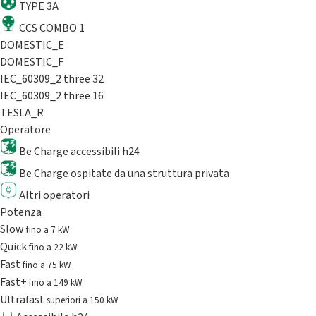
TYPE 3A
CCS COMBO 1
DOMESTIC_E
DOMESTIC_F
IEC_60309_2 three 32
IEC_60309_2 three 16
TESLA_R
Operatore
Be Charge accessibili h24
Be Charge ospitate da una struttura privata
Altri operatori
Potenza
Slow
fino a 7 kW
Quick
fino a 22 kW
Fast
fino a 75 kW
Fast+
fino a 149 kW
Ultrafast
superiori a 150 kW