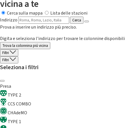
vicina a te
Cerca sulla mappa
Lista delle stazioni
Indirizzo
Cerca
Prova a inserire un indirizzo più preciso.
Digita e seleziona l'indirizzo per trovare le colonnine disponibili
Trova la colonnina piú vicina
Filtri
Filtri
Seleziona i filtri
Presa
TYPE 2
CCS COMBO
CHAdeMO
TYPE 1