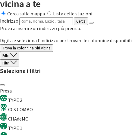
vicina a te
Cerca sulla mappa
Lista delle stazioni
Indirizzo
Cerca
Prova a inserire un indirizzo più preciso.
Digita e seleziona l'indirizzo per trovare le colonnine disponibili
Trova la colonnina piú vicina
Filtri
Filtri
Seleziona i filtri
Presa
TYPE 2
CCS COMBO
CHAdeMO
TYPE 1