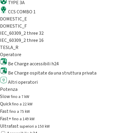
TYPE 3A
CCS COMBO 1
DOMESTIC_E
DOMESTIC_F
IEC_60309_2 three 32
IEC_60309_2 three 16
TESLA_R
Operatore
Be Charge accessibili h24
Be Charge ospitate da una struttura privata
Altri operatori
Potenza
Slow
fino a 7 kW
Quick
fino a 22 kW
Fast
fino a 75 kW
Fast+
fino a 149 kW
Ultrafast
superiori a 150 kW