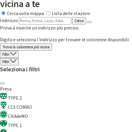
vicina a te
Cerca sulla mappa
Lista delle stazioni
Indirizzo
Cerca
Prova a inserire un indirizzo più preciso.
Digita e seleziona l'indirizzo per trovare le colonnine disponibili
Trova la colonnina piú vicina
Filtri
Filtri
Seleziona i filtri
Presa
TYPE 2
CCS COMBO
CHAdeMO
TYPE 1