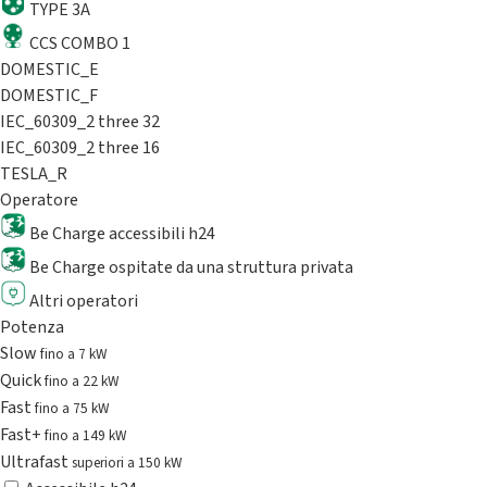
TYPE 3A
CCS COMBO 1
DOMESTIC_E
DOMESTIC_F
IEC_60309_2 three 32
IEC_60309_2 three 16
TESLA_R
Operatore
Be Charge accessibili h24
Be Charge ospitate da una struttura privata
Altri operatori
Potenza
Slow
fino a 7 kW
Quick
fino a 22 kW
Fast
fino a 75 kW
Fast+
fino a 149 kW
Ultrafast
superiori a 150 kW