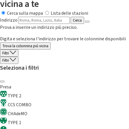
vicina a te
Cerca sulla mappa
Lista delle stazioni
Indirizzo
Cerca
Prova a inserire un indirizzo più preciso.
Digita e seleziona l'indirizzo per trovare le colonnine disponibili
Trova la colonnina piú vicina
Filtri
Filtri
Seleziona i filtri
Presa
TYPE 2
CCS COMBO
CHAdeMO
TYPE 1