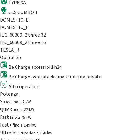
TYPE 3A
CCS COMBO 1
DOMESTIC_E
DOMESTIC_F
IEC_60309_2 three 32
IEC_60309_2 three 16
TESLA_R
Operatore
Be Charge accessibili h24
Be Charge ospitate da una struttura privata
Altri operatori
Potenza
Slow
fino a 7 kW
Quick
fino a 22 kW
Fast
fino a 75 kW
Fast+
fino a 149 kW
Ultrafast
superiori a 150 kW