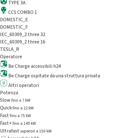
TYPE 3A
CCS COMBO 1
DOMESTIC_E
DOMESTIC_F
IEC_60309_2 three 32
IEC_60309_2 three 16
TESLA_R
Operatore
Be Charge accessibili h24
Be Charge ospitate da una struttura privata
Altri operatori
Potenza
Slow
fino a 7 kW
Quick
fino a 22 kW
Fast
fino a 75 kW
Fast+
fino a 149 kW
Ultrafast
superiori a 150 kW