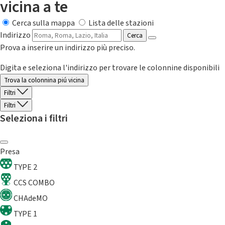
vicina a te
Cerca sulla mappa
Lista delle stazioni
Indirizzo
Cerca
Prova a inserire un indirizzo più preciso.
Digita e seleziona l'indirizzo per trovare le colonnine disponibili
Trova la colonnina piú vicina
Filtri
Filtri
Seleziona i filtri
Presa
TYPE 2
CCS COMBO
CHAdeMO
TYPE 1