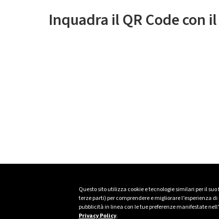
Inquadra il QR Code con i
Questo sito utilizza cookie e tecnologie similari per il suo
terze parti) per comprendere e migliorare l’esperienza di n
pubblicità in linea con le tue preferenze manifestate nell
Privacy Policy
.