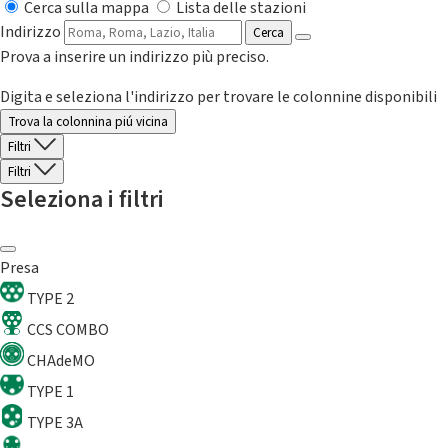
Cerca sulla mappa
Lista delle stazioni
Indirizzo
Cerca
Prova a inserire un indirizzo più preciso.
Digita e seleziona l'indirizzo per trovare le colonnine disponibili
Trova la colonnina piú vicina
Filtri
Filtri
Seleziona i filtri
Presa
TYPE 2
CCS COMBO
CHAdeMO
TYPE 1
TYPE 3A