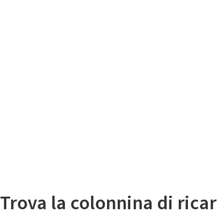
Il
Mappa colonnine di ricarica auto elettriche
Trova la colonnina di ricar