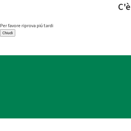
C'è
Per favore riprova piú tardi
Chiudi