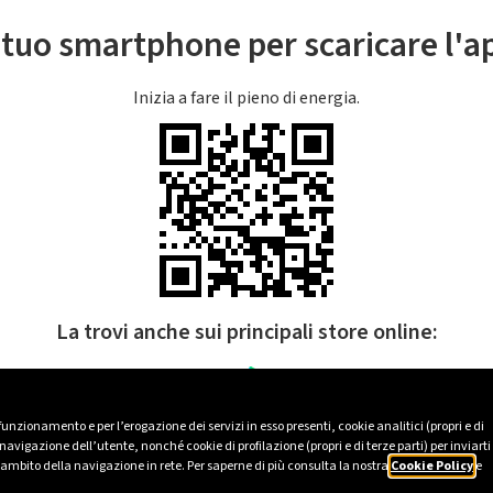
l tuo smartphone per scaricare l'
Inizia a fare il pieno di energia.
La trovi anche sui principali store online:
 funzionamento e per l’erogazione dei servizi in esso presenti, cookie analitici (propri e di
avigazione dell’utente, nonché cookie di profilazione (propri e di terze parti) per inviarti
’ambito della navigazione in rete. Per saperne di più consulta la nostra
Cookie Policy
e