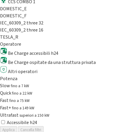
CCS COMBO 1
DOMESTIC_E
DOMESTIC_F
IEC_60309_2 three 32
IEC_60309_2 three 16
TESLA_R
Operatore
Be Charge accessibili h24
Be Charge ospitate da una struttura privata
Altri operatori
Potenza
Slow
fino a 7 kW
Quick
fino a 22 kW
Fast
fino a 75 kW
Fast+
fino a 149 kW
Ultrafast
superiori a 150 kW
Accessibile h24
Applica
Cancella filtri