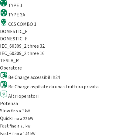
TYPE 1
TYPE 3A
CCS COMBO 1
DOMESTIC_E
DOMESTIC_F
IEC_60309_2 three 32
IEC_60309_2 three 16
TESLA_R
Operatore
Be Charge accessibili h24
Be Charge ospitate da una struttura privata
Altri operatori
Potenza
Slow
fino a 7 kW
Quick
fino a 22 kW
Fast
fino a 75 kW
Fast+
fino a 149 kW