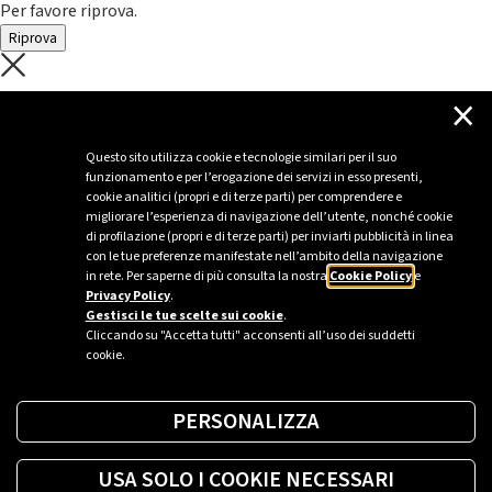
Per favore riprova.
Riprova
C'è un problema con il recupero dei
×
dati.
Questo sito utilizza cookie e tecnologie similari per il suo
funzionamento e per l’erogazione dei servizi in esso presenti,
Per favore riprova piú tardi
cookie analitici (propri e di terze parti) per comprendere e
migliorare l’esperienza di navigazione dell’utente, nonché cookie
Chiudi
di profilazione (propri e di terze parti) per inviarti pubblicità in linea
con le tue preferenze manifestate nell’ambito della navigazione
in rete. Per saperne di più consulta la nostra
Cookie Policy
e
Privacy Policy
.
Sei un’azienda o una PA?
Gestisci le tue scelte sui cookie
.
Cliccando su "Accetta tutti" acconsenti all’uso dei suddetti
cookie.
Trova la soluzione più giusta per te.
PERSONALIZZA
Richiedi una colonnina
USA SOLO I COOKIE NECESSARI