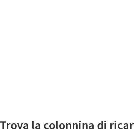
Il
Mappa colonnine di ricarica auto elettriche
Trova la colonnina di ricar