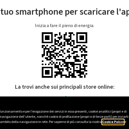
l tuo smartphone per scaricare l'
Inizia a fare il pieno di energia.
La trovi anche sui principali store online:
 funzionamento e per l’erogazione dei servizi in esso presenti, cookie analitici (propri e di
avigazione dell’utente, nonché cookie di profilazione (propri e di terze parti) per inviarti
’ambito della navigazione in rete. Per saperne di più consulta la nostra
Cookie Policy
e