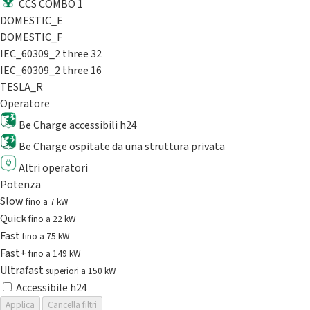
CCS COMBO 1
DOMESTIC_E
DOMESTIC_F
IEC_60309_2 three 32
IEC_60309_2 three 16
TESLA_R
Operatore
Be Charge accessibili h24
Be Charge ospitate da una struttura privata
Altri operatori
Potenza
Slow
fino a 7 kW
Quick
fino a 22 kW
Fast
fino a 75 kW
Fast+
fino a 149 kW
Ultrafast
superiori a 150 kW
Accessibile h24
Applica
Cancella filtri