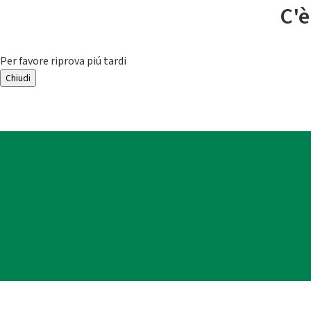
C'è
Per favore riprova piú tardi
Chiudi