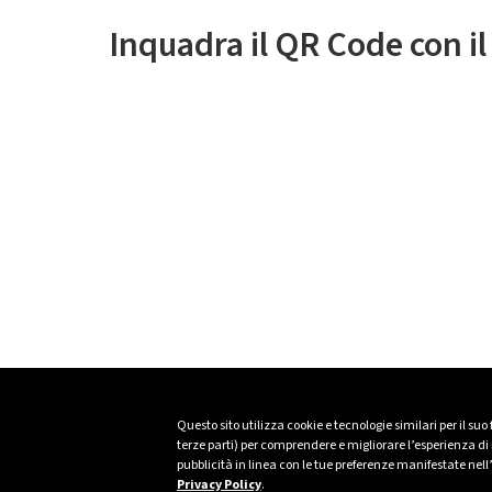
Inquadra il QR Code con i
Questo sito utilizza cookie e tecnologie similari per il suo
terze parti) per comprendere e migliorare l’esperienza di n
pubblicità in linea con le tue preferenze manifestate nell
Privacy Policy
.