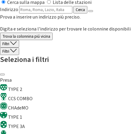
Cerca sulla mappa
Lista delle stazioni
Indirizzo
Cerca
Prova a inserire un indirizzo più preciso.
Digita e seleziona l'indirizzo per trovare le colonnine disponibili
Trova la colonnina piú vicina
Filtri
Filtri
Seleziona i filtri
Presa
TYPE 2
CCS COMBO
CHAdeMO
TYPE 1
TYPE 3A