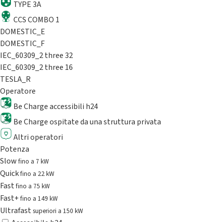
TYPE 3A
CCS COMBO 1
DOMESTIC_E
DOMESTIC_F
IEC_60309_2 three 32
IEC_60309_2 three 16
TESLA_R
Operatore
Be Charge accessibili h24
Be Charge ospitate da una struttura privata
Altri operatori
Potenza
Slow
fino a 7 kW
Quick
fino a 22 kW
Fast
fino a 75 kW
Fast+
fino a 149 kW
Ultrafast
superiori a 150 kW