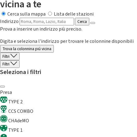
vicina a te
Cerca sulla mappa
Lista delle stazioni
Indirizzo
Cerca
Prova a inserire un indirizzo più preciso.
Digita e seleziona l'indirizzo per trovare le colonnine disponibili
Trova la colonnina piú vicina
Filtri
Filtri
Seleziona i filtri
Presa
TYPE 2
CCS COMBO
CHAdeMO
TYPE 1