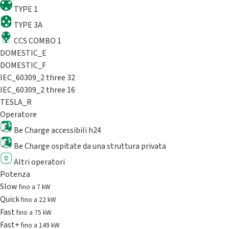
TYPE 1
TYPE 3A
CCS COMBO 1
DOMESTIC_E
DOMESTIC_F
IEC_60309_2 three 32
IEC_60309_2 three 16
TESLA_R
Operatore
Be Charge accessibili h24
Be Charge ospitate da una struttura privata
Altri operatori
Potenza
Slow
fino a 7 kW
Quick
fino a 22 kW
Fast
fino a 75 kW
Fast+
fino a 149 kW