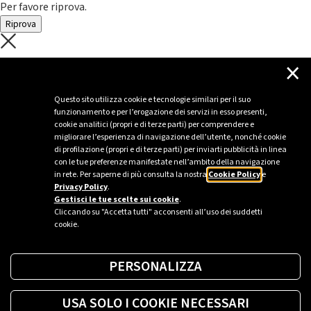
Per favore riprova.
Riprova
C'è un problema con il recupero dei
×
dati.
Questo sito utilizza cookie e tecnologie similari per il suo
funzionamento e per l’erogazione dei servizi in esso presenti,
Per favore riprova piú tardi
cookie analitici (propri e di terze parti) per comprendere e
migliorare l’esperienza di navigazione dell’utente, nonché cookie
Chiudi
di profilazione (propri e di terze parti) per inviarti pubblicità in linea
con le tue preferenze manifestate nell’ambito della navigazione
in rete. Per saperne di più consulta la nostra
Cookie Policy
e
Privacy Policy
.
Sei un’azienda o una PA?
Gestisci le tue scelte sui cookie
.
Cliccando su "Accetta tutti" acconsenti all’uso dei suddetti
cookie.
Trova la soluzione più giusta per te.
PERSONALIZZA
Richiedi una colonnina
USA SOLO I COOKIE NECESSARI