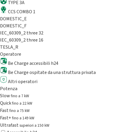
TYPE 3A
CCS COMBO 1
DOMESTIC_E
DOMESTIC_F
IEC_60309_2 three 32
IEC_60309_2 three 16
TESLA_R
Operatore
Be Charge accessibili h24
Be Charge ospitate da una struttura privata
Altri operatori
Potenza
Slow
fino a 7 kW
Quick
fino a 22 kW
Fast
fino a 75 kW
Fast+
fino a 149 kW
Ultrafast
superiori a 150 kW