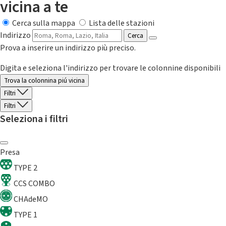
vicina a te
Cerca sulla mappa
Lista delle stazioni
Indirizzo
Cerca
Prova a inserire un indirizzo più preciso.
Digita e seleziona l'indirizzo per trovare le colonnine disponibili
Trova la colonnina piú vicina
Filtri
Filtri
Seleziona i filtri
Presa
TYPE 2
CCS COMBO
CHAdeMO
TYPE 1